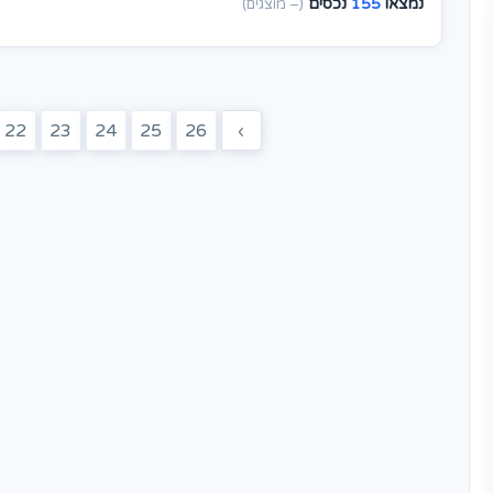
נמצאו
155
נכסים
(– מוצגים)
22
23
24
25
26
›