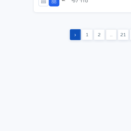
×
סדר לפי
‹
1
2
...
21