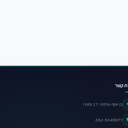
רת קשר
בן יוסף שלמה 17 נתניה
052-5349977