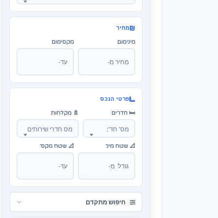
מחיר
מינימום
מקסימום
פרטי הנכס
🛏️ חדרים
🚿 מקלחות
מס' חד':
מס חדרי שירותים
📐 שטח מינ׳
📐 שטח מקס׳
חיפוש מתקדם