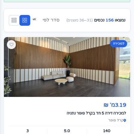
×
סדר לפי
נמצאו
156
נכסים
(31–36 מוצגים)
למכירה
3.19מ' ₪
למכירה דירה 5 חד בקרל פופר נתניה
קרל פופר
3
5.0
140