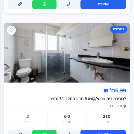
צפה
למכירה
5.99מ' ₪
למכירה בית פרטי/קוטג 6 חד בסחלב 31 נתניה
סחלב 31
3
6.0
210
מ"ר
חדרים
רחצה