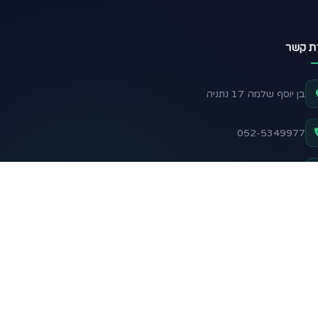
רת קשר
בן יוסף שלמה 17 נתניה
052-5349977
support@nadelani.com
שלח הודעה בוואטסאפ
 אחרינו