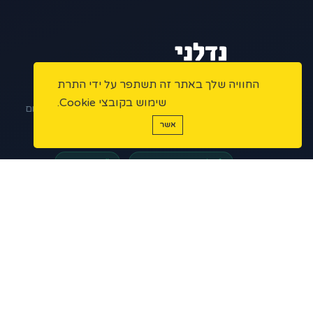
החוויה שלך באתר זה תשתפר על ידי התרת
הפלטפורמה המתקדמת למתווכי נדל"ן בישראל.
שימוש בקובצי Cookie.
ניהול נכסים, שיווק דיגיטלי ואוטומציות – הכל במקום
אשר
אחד.
פלטפורמה מאובטחת
מורשי תיווך
5 ★
200+
1,000+
נכסים פעילים
מתווכים
דירוג