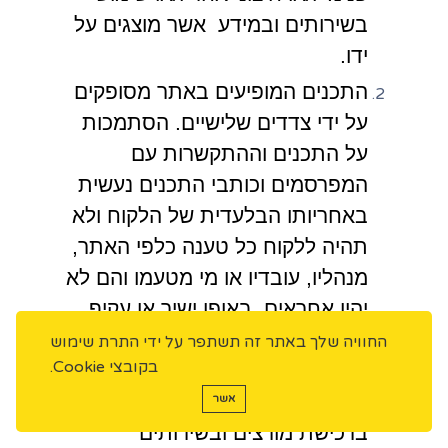
בשירותים ובמידע אשר מוצגים על
ידו.
התכנים המופיעים באתר מסופקים
על ידי צדדים שלישיים. הסתמכות
על התכנים וההתקשרות עם
המפרסמים וכותבי התכנים נעשית
באחריותו הבלעדית של הלקוח ולא
תהיה ללקוח כל טענה כלפי האתר,
מנהליו, עובדיו או מי מטעמו והם לא
יהיו אחראים, באופן ישיר או עקיף,
לכל נזק לרבות, לגוף, לרכוש או לכל
החוויה שלך באתר זה תשתפר על ידי התרת שימוש
בקובצי Cookie.
נזק אחר או לכל הפסד אחר, אשר
יגרם כתוצאה משימוש בתכנים,
אשר
ברכישת מורצים ובשירותים