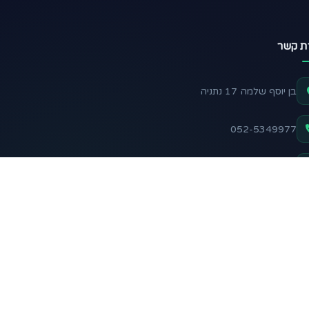
רת קשר
בן יוסף שלמה 17 נתניה
052-5349977
support@nadelani.com
שלח הודעה בוואטסאפ
 אחרינו