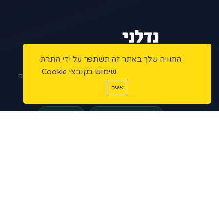
החוויה שלך באתר זה תשתפר על ידי התרת
הפלטפורמה המתקדמת למתווכי נדל"ן בישראל.
שימוש בקובצי Cookie.
ניהול נכסים, שיווק דיגיטלי ואוטומציות – הכל במקום
אשר
אחד.
פלטפורמה מאובטחת
מורשי תיווך
5 ★
200+
1,000+
נכסים פעילים
מתווכים
דירוג