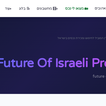
אהובים
🏡 מצאו לי נכס
🧮 מחשבונים
📝 בלוג
עוד
Future Of Israeli P