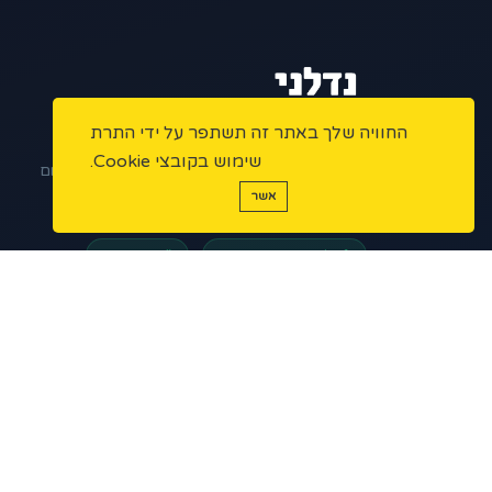
החוויה שלך באתר זה תשתפר על ידי התרת
הפלטפורמה המתקדמת למתווכי נדל"ן בישראל.
שימוש בקובצי Cookie.
ניהול נכסים, שיווק דיגיטלי ואוטומציות – הכל במקום
אשר
אחד.
פלטפורמה מאובטחת
מורשי תיווך
5 ★
200+
1,000+
נכסים פעילים
מתווכים
דירוג