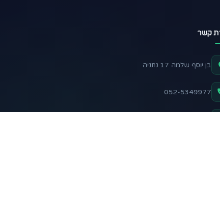
רת קשר
בן יוסף שלמה 17 נתניה
052-5349977
support@nadelani.com
שלח הודעה בוואטסאפ
 אחרינו