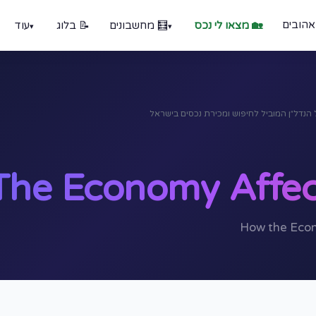
אהובים
🏡 מצאו לי נכס
🧮 מחשבונים
📝 בלוג
עוד
he Economy Affect