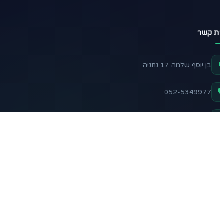
רת קשר
בן יוסף שלמה 17 נתניה
052-5349977
support@nadelani.com
שלח הודעה בוואטסאפ
 אחרינו