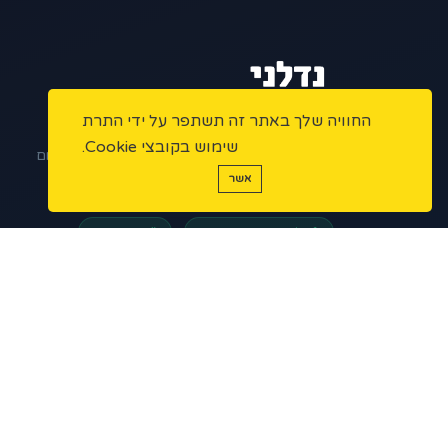
החוויה שלך באתר זה תשתפר על ידי התרת
הפלטפורמה המתקדמת למתווכי נדל"ן בישראל.
שימוש בקובצי Cookie.
ניהול נכסים, שיווק דיגיטלי ואוטומציות – הכל במקום
אשר
אחד.
פלטפורמה מאובטחת
מורשי תיווך
5 ★
200+
1,000+
נכסים פעילים
מתווכים
דירוג