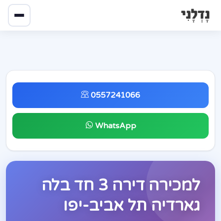
0557241066
WhatsApp
למכירה דירה 3 חד בלה
גארדיה תל אביב-יפו