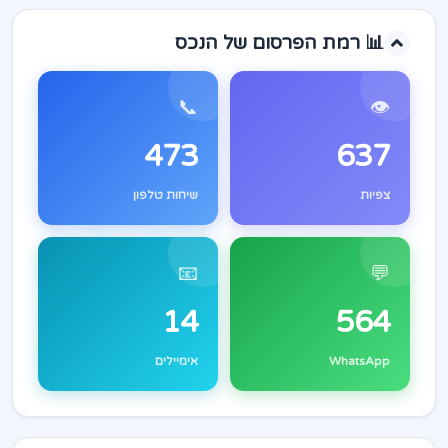
📊 רמת הפרסום של הנכס
📞
👁️
473
637
צפיות
שיחות טלפון
📧
💬
14
564
WhatsApp
אימיילים