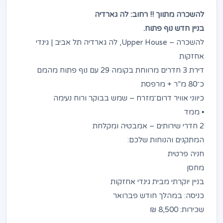
להשכרה מתווך !! רחוב: לה גארדיה
בניין חדש נוף פתוח.
להשכרה – Upper House, לה גארדיה תל אביב | גינדי
אחזקות
דירת 3 חדרים מרווחת בקומה 29 עם נוף פתוח מהמם
כ־80 מ”ר + מרפסת
כיווני אוויר דרום־מזרח – שמש בבוקר ורוח נעימה
▪️ ממד
2 חדרי שירותים – אמבטיה ומקלחת
המתקנים והנוחות שלכם:
חניה פרטית
מחסן
בניין יוקרתי מבית גינדי אחזקות
כניסה: במהלך חודש פברואר
שכירות: 8,500 ₪