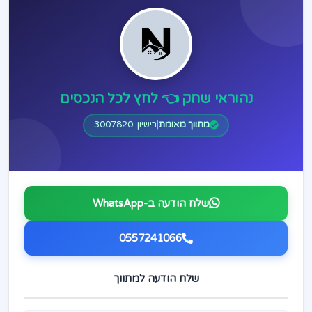
נהוראי שחק 👈 לחץ לכל הנכסים
מתווך מאומת
|
רישיון: 3007820
שלח הודעה ב-WhatsApp
0557241066
שלח הודעה למתווך