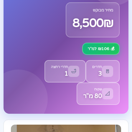
מחיר מבוקש
8,500₪
💰 ₪106 למ"ר
חדרים
חדרי רחצה
🛁
🚪
1
3
שטח
📐
80 מ"ר