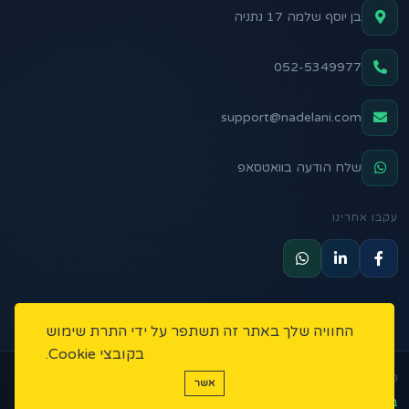
בן יוסף שלמה 17 נתניה
052-5349977
support@nadelani.com
שלח הודעה בוואטסאפ
עקבו אחרינו
החוויה שלך באתר זה תשתפר על ידי התרת שימוש
בקובצי Cookie.
כל הזכויות שמורות ליניב מלכה יזמות ונדל"ן משנת 2022
אשר
בנוי ב
♥
למתווכים ישראלים