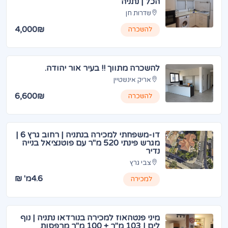
הכל | נתניה
שדרות חן
4,000₪
להשכרה
להשכרה מתווך !! בעיר אור יהודה.
אריק אינשטיין
6,600₪
להשכרה
דו-משפחתי למכירה בנתניה | רחוב גרץ 6 |
מגרש פינתי 520 מ"ר עם פוטנציאל בנייה
נדיר
צבי גרץ
4.6מ' ₪
למכירה
מיני פנטהאוז למכירה בנורדאו נתניה | נוף
לים | 103 מ"ר + 100 מ"ר מרפסות