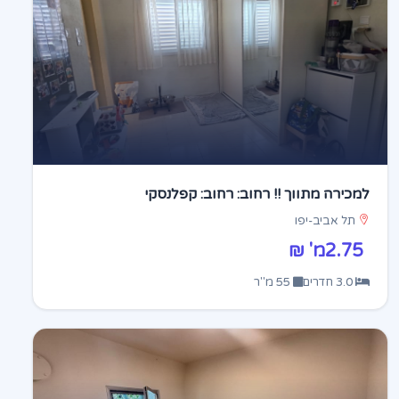
למכירה מתווך !! רחוב: רחוב: קפלנסקי
תל אביב-יפו
2.75מ' ₪
3.0 חדרים
55 מ"ר