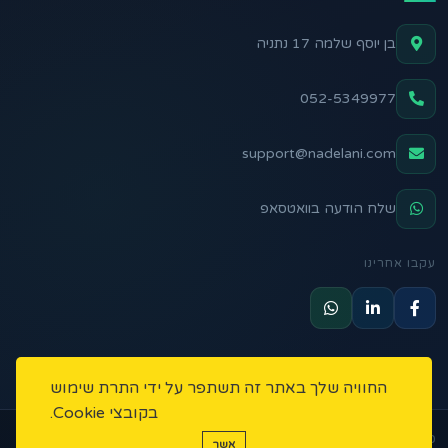
בן יוסף שלמה 17 נתניה
052-5349977
support@nadelani.com
שלח הודעה בוואטסאפ
עקבו אחרינו
החוויה שלך באתר זה תשתפר על ידי התרת שימוש
בקובצי Cookie.
כל הזכויות שמורות ליניב מלכה יזמות ונדל"ן משנת 2022
אשר