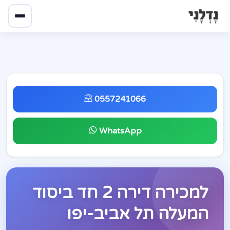
0557241066
WhatsApp
למכירה דירה 2 חד ביסוד
המעלה תל אביב-יפו