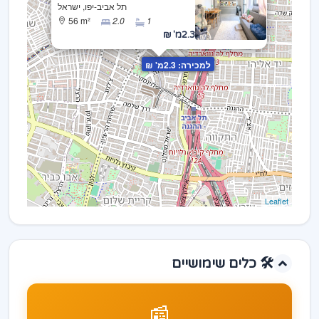
תל אביב-יפו, ישראל
56 m²
2.0
1
2.3מ' ₪
למכירה: 2.3מ' ₪
Leaflet
🛠️ כלים שימושיים
📰