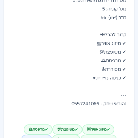
מס' חדרי רחצה/ושירותים: 1
מס' קומה: 5
מ"ר (m²): 56
קרוב להכל📢
✔ מיזוג אוויר🆒
✔ משופצת💯
✔ מרפסת🌅
✔ מסודרת⛢
✔ כניסה מיידית⏩
---
נהוראי שחק - 0557241066
מיזוג אוויר🆒
משופצת💯
מרפסת🌅