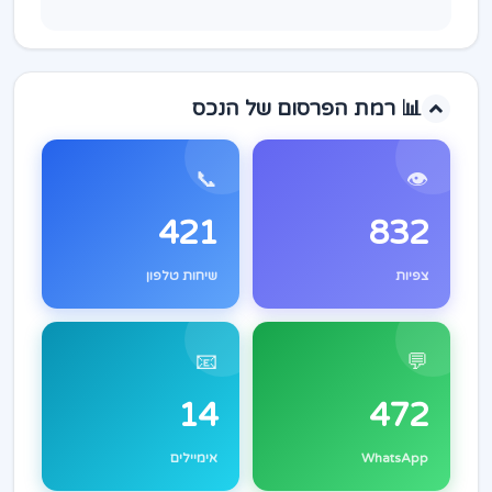
📊 רמת הפרסום של הנכס
📞
👁️
421
832
צפיות
שיחות טלפון
📧
💬
14
472
WhatsApp
אימיילים