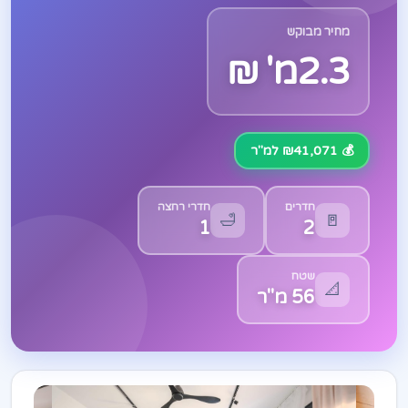
מחיר מבוקש
2.3מ' ₪
💰 ₪41,071 למ"ר
חדרים
חדרי רחצה
🛁
🚪
1
2
שטח
📐
56 מ"ר