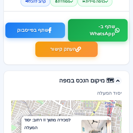
כניסה מיידית⏩
מסודרת⛢
קרוב להכל📢
שתף ב-
שתף בפייסבוק
WhatsApp
העתק קישור
🗺️ מיקום הנכס במפה
יסוד המעלה
×
למכירה מתווך !! רחוב: יסוד
המעלה