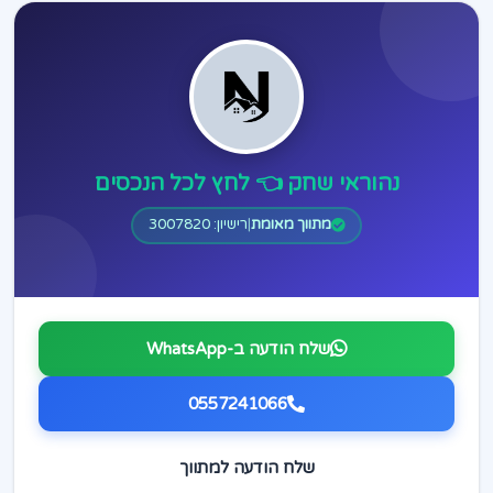
נהוראי שחק 👈 לחץ לכל הנכסים
מתווך מאומת
|
רישיון: 3007820
שלח הודעה ב-WhatsApp
0557241066
שלח הודעה למתווך