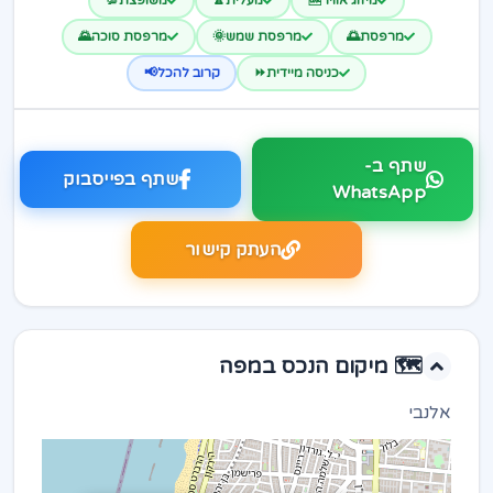
מיזוג אוויר🆒
מעלית🔼
משופצת💯
מרפסת🌅
מרפסת שמש🌞
מרפסת סוכה🌄
כניסה מיידית⏩
קרוב להכל📢
שתף ב-
שתף בפייסבוק
WhatsApp
העתק קישור
🗺️ מיקום הנכס במפה
אלנבי