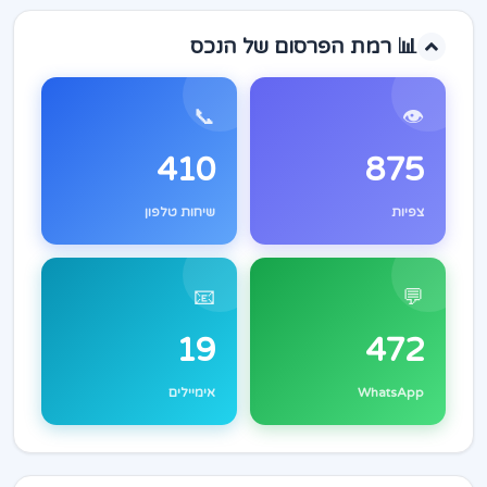
📊 רמת הפרסום של הנכס
📞
👁️
410
875
צפיות
שיחות טלפון
📧
💬
19
472
WhatsApp
אימיילים