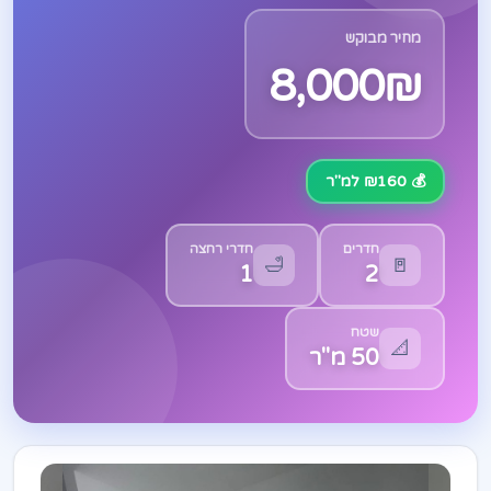
מחיר מבוקש
8,000₪
💰 ₪160 למ"ר
חדרים
חדרי רחצה
🛁
🚪
1
2
שטח
📐
50 מ"ר