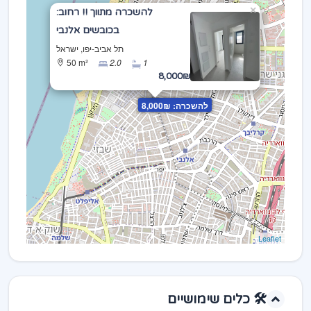
×
להשכרה מתווך !! רחוב:
בכובשים אלנבי
תל אביב-יפו, ישראל
50 m²
2.0
1
8,000₪
להשכרה: 8,000₪
Leaflet
🛠️ כלים שימושיים