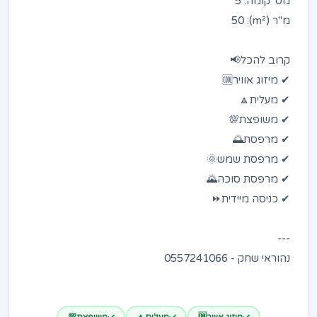
מס' קומה: 5
מ"ר (m²): 50
קרוב להכל📢
✔ מיזוג אוויר🆒
✔ מעלית🔼
✔ משופצת💯
✔ מרפסת🌅
✔ מרפסת שמש🌞
✔ מרפסת סוכה🌄
✔ כניסה מיידית⏩
---
נהוראי שחק - 0557241066