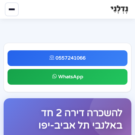
0557241066
WhatsApp
להשכרה דירה 2 חד
באלנבי תל אביב-יפו