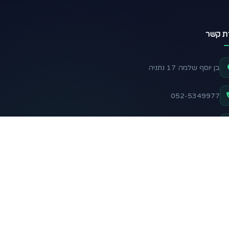
רת קשר
בן יוסף שלמה 17 נתניה
052-5349977
support@nadelani.com
שלח הודעה בוואטסאפ
 אחרינו