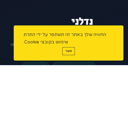
החוויה שלך באתר זה תשתפר על ידי התרת
הפלטפורמה המתקדמת למתווכי נדל"ן בישראל.
שימוש בקובצי Cookie.
ניהול נכסים, שיווק דיגיטלי ואוטומציות – הכל במקום
אשר
אחד.
פלטפורמה מאובטחת
מורשי תיווך
5 ★
200+
1,000+
נכסים פעילים
מתווכים
דירוג