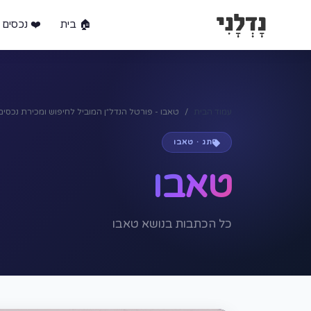
🏠 בית
❤️ נכסים 
עמוד הבית
טאבו - פורטל הנדל״ן המוביל לחיפוש ומכירת נכסי
תג · טאבו
טאבו
כל הכתבות בנושא טאבו