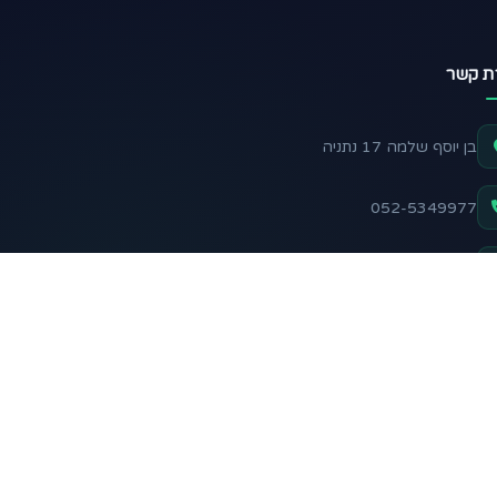
רת קשר
בן יוסף שלמה 17 נתניה
052-5349977
support@nadelani.com
שלח הודעה בוואטסאפ
 אחרינו