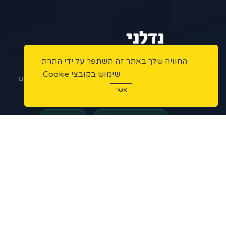
החוויה שלך באתר זה תשתפר על ידי התרת
הפלטפורמה המתקדמת למתווכי נדל"ן בישראל.
שימוש בקובצי Cookie.
ניהול נכסים, שיווק דיגיטלי ואוטומציות – הכל במקום
אשר
אחד.
פלטפורמה מאובטחת
מורשי תיווך
5 ★
200+
1,000+
נכסים פעילים
מתווכים
דירוג