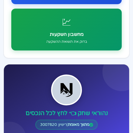
💹
מחשבון השקעות
בדוק את תשואת ההשקעה
נהוראי שחק 👈 לחץ לכל הנכסים
מתווך מאומת
|
רישיון: 3007820