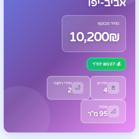
אביב-יפו
מחיר מבוקש
10,200₪
💰 ₪107 למ"ר
חדרים
חדרי רחצה
🛁
🚪
2
4
שטח
📐
95 מ"ר