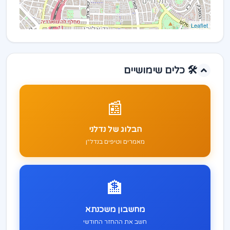
Leaflet
🛠️ כלים שימושיים
📰
הבלוג של נדלני
מאמרים וטיפים בנדל"ן
🏦
מחשבון משכנתא
חשב את ההחזר החודשי