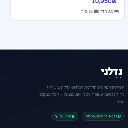
10,950₪
3.0 חדרים
65 מ"ר
הפלטפורמה המתקדמת למתווכי נדל"ן בישראל.
ניהול נכסים, שיווק דיגיטלי ואוטומציות – הכל במקום
אחד.
פלטפורמה מאובטחת
מורשי תיווך