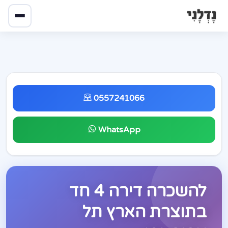
0557241066
WhatsApp
להשכרה דירה 4 חד
בתוצרת הארץ תל