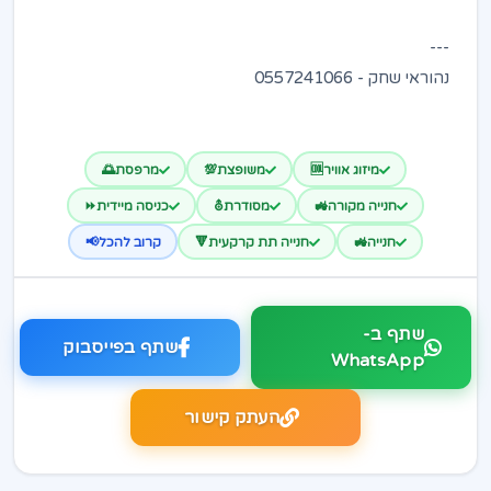
---
נהוראי שחק - 0557241066
מיזוג אוויר🆒
משופצת💯
מרפסת🌅
חנייה מקורה🚜
מסודרת⛢
כניסה מיידית⏩
חנייה🚜
חנייה תת קרקעית🔻
קרוב להכל📢
שתף ב-
שתף בפייסבוק
WhatsApp
העתק קישור