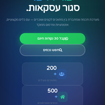
סגור עסקאות.
מערכת חכמה שמחברת בין מתווכים לקונים ושוכרים —
עם כלים מקצועיים,
אוטומציות ופרסום ממוקד
קבל 30 נקודות חינם
חפש נכסים
200
+
מתווכים פעילים
500
+
נכסים מפורסמים