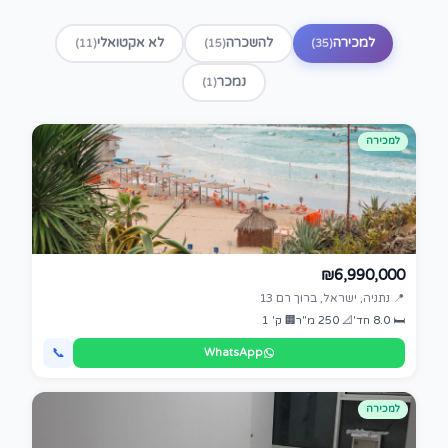
למכירה
להשכרה
לא אקטואלי
(11)
(15)
(35)
נמכר
(1)
למכירה
₪6,990,000
📍 נתניה, ישראל, ברוך רם 13
🛏 8.0 חד'
📐 250 מ"ר
🏢 ק' 1
📞
WhatsApp
למכירה