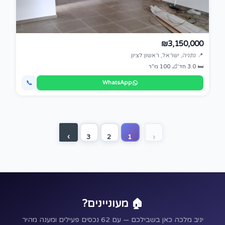
₪3,150,000
📍 נתניה, ישראל, ראשון לציון
🛏 3.0 חד'
📐 100 מ"ר
📞
WhatsApp
›
3
2
1
‹
🏠 מעוניינים?
יניב מלכה כאן בשבילכם — עם 62 נכסים פעילים ומענה מהיר