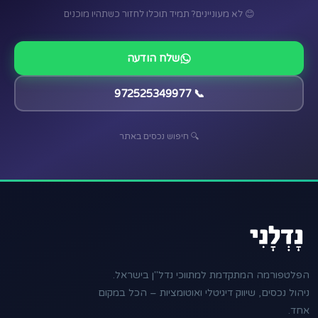
😊 לא מעוניינים? תמיד תוכלו לחזור כשתהיו מוכנים
שלח הודעה
📞 972525349977
🔍 חיפוש נכסים באתר
הפלטפורמה המתקדמת למתווכי נדל"ן בישראל.
ניהול נכסים, שיווק דיגיטלי ואוטומציות – הכל במקום
אחד.