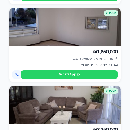
למכירה
₪1,850,000
📍 נתניה, ישראל, שמואל הנציב
🛏 3.0 חד'
📐 85 מ"ר
🏢 ק' 1
📞
WhatsApp
למכירה
₪3,350,000