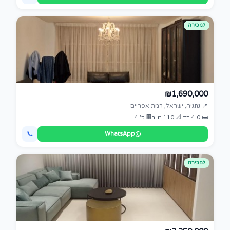
למכירה
₪1,690,000
📍 נתניה, ישראל, רמת אפריים
🛏 4.0 חד'
📐 110 מ"ר
🏢 ק' 4
📞
WhatsApp
למכירה