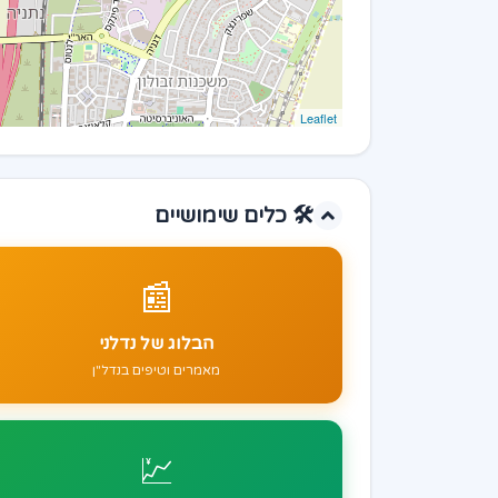
Leaflet
🛠️ כלים שימושיים
📰
הבלוג של נדלני
מאמרים וטיפים בנדל"ן
💹