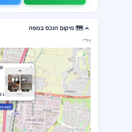
🗺️ מיקום הנכס במפה
ניל"י
×
3.1מ' 
למכירה: 3.1מ