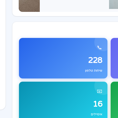
📞
228
שיחות טלפון
📧
16
אימיילים