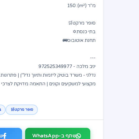
מ"ר (m²): 150
סופר מרקט🛒
בתי כנסת✡️
תחנת אוטובוס🚌
---
יניב מלכה - 972525349977
נדלני - משרד בוטיק ליזמות ותיווך נדל"ן | פתרונות
מקצועי למשקיעים וקונים | התאמה מדויקת לצרכי 
סופר מרקט🛒
ב
שתף ב-WhatsApp
שת