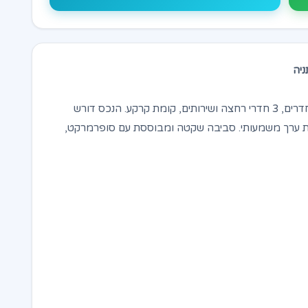
קוטג' פרטי של 150 מ"ר למכירה בניל"י, נתניה. 5 חדרים, 3 חדרי רחצה ושירותים, קומת קרקע. הנכס דורש
ות ערך משמעותי. סביבה שקטה ומבוססת עם סופרמרקט,