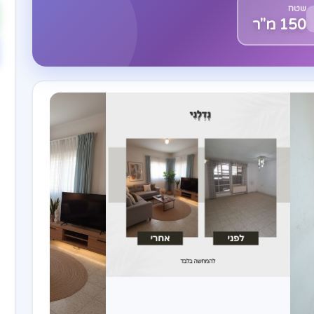
שטח
150 מ"ר