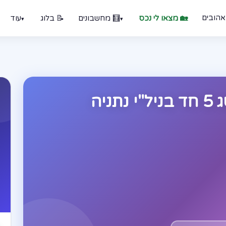
אהובים
🏡 מצאו לי נכס
🧮 מחשבונים
📝 בלוג
עוד
יה