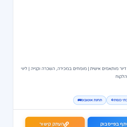
 דיור מותאמים אישית | מומחים במכירה, השכרה וקנייה | ליווי
הלקוח
תי כנסת✡️
תחנת אוטובוס🚌
ף בפייסבוק
העתק קישור