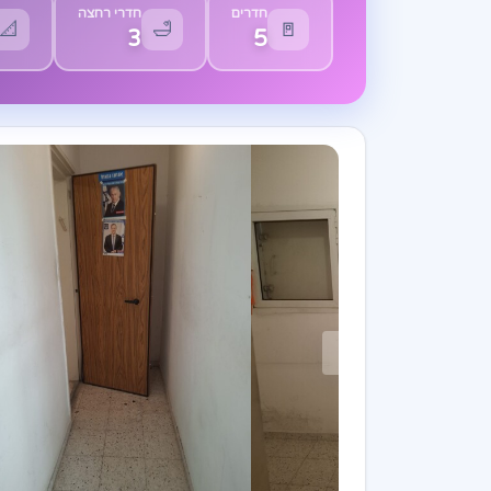
חדרים
חדרי רחצה
📐
🛁
🚪
3
5