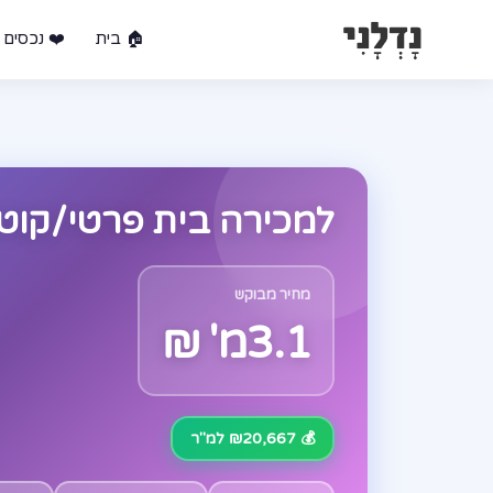
🏠 בית
❤️ נכסים 
למכירה בית פרטי/קוטג 5 חד בניל"י נתנ
מחיר מבוקש
3.1מ' ₪
💰 ₪20,667 למ"ר