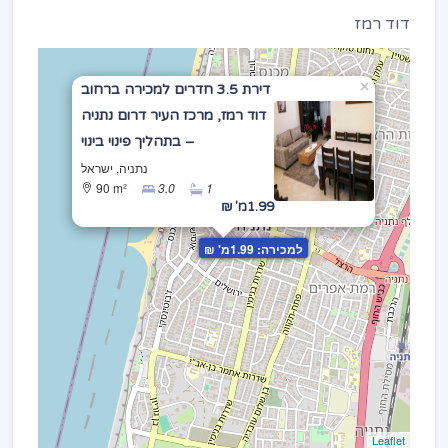
דוד רמז
×
דירת 3.5 חדרים למכירה ברחוב
דוד רמז, מרכז העיר דרום נתניה
– בתהליך פינוי בינוי
נתניה, ישראל
90 m²
3.0
1
1.99מ' ₪
למכירה: 1.99מ' ₪
Leaflet