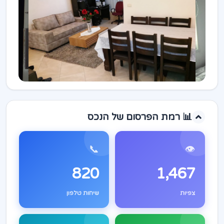
📊 רמת הפרסום של הנכס
📞
👁️
820
1,467
צפיות
שיחות טלפון