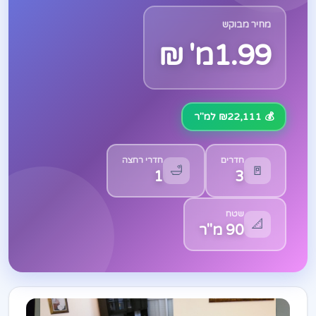
מחיר מבוקש
1.99מ' ₪
💰 ₪22,111 למ"ר
חדרים
חדרי רחצה
🛁
🚪
1
3
שטח
📐
90 מ"ר