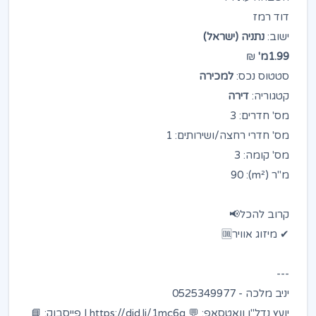
דוד רמז
ישוב:
נתניה (ישראל)
1.99מ'
₪
סטטוס נכס:
למכירה
קטגוריה:
דירה
מס' חדרים: 3
מס' חדרי רחצה/ושירותים: 1
מס' קומה: 3
מ"ר (m²): 90
קרוב להכל📢
✔ מיזוג אוויר🆒
---
יניב מלכה - 0525349977
יועץ נדל"ן וואטסאפ: 💬 https://did.li/1mc6q | פייסבוק: 📘