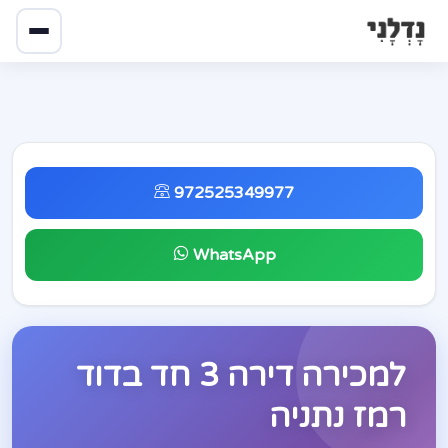
972525349977
WhatsApp
למכירה דירה 3 חד בדוד
רמז נתניה