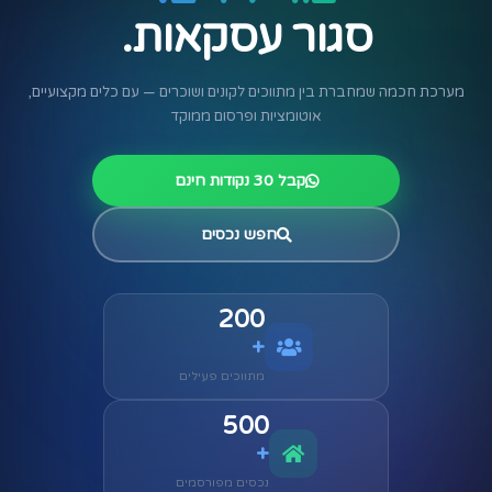
סגור עסקאות.
מערכת חכמה שמחברת בין מתווכים לקונים ושוכרים —
עם כלים מקצועיים,
אוטומציות ופרסום ממוקד
קבל 30 נקודות חינם
חפש נכסים
200
+
מתווכים פעילים
500
+
נכסים מפורסמים