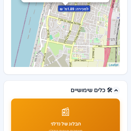
למכירה: 1.89מ' ₪
Leaflet
🛠️ כלים שימושיים
📰
הבלוג של נדלני
מאמרים וטיפים בנדל"ן