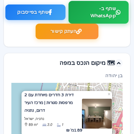
שתף ב-
שתף בפייסבוק
WhatsApp
העתק קישור
🗺️ מיקום הנכס במפה
בן יהודה
×
דירת 3 חדרים מיוחדת עם 2
מרפסות סגורות | מרכז העיר
דרום, נתניה
נתניה, ישראל
89 m²
3.0
1
1.89מ' ₪