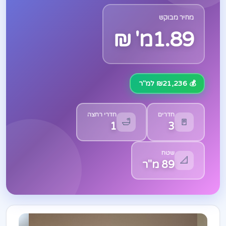
מחיר מבוקש
1.89מ' ₪
💰 ₪21,236 למ"ר
חדרים
חדרי רחצה
🛁
🚪
1
3
שטח
📐
89 מ"ר