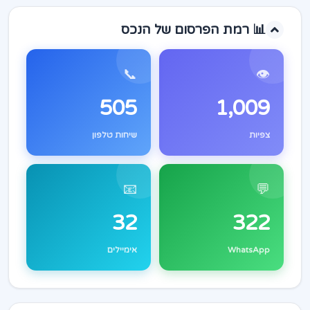
📊 רמת הפרסום של הנכס
📞
👁️
505
1,009
צפיות
שיחות טלפון
📧
💬
32
322
WhatsApp
אימיילים