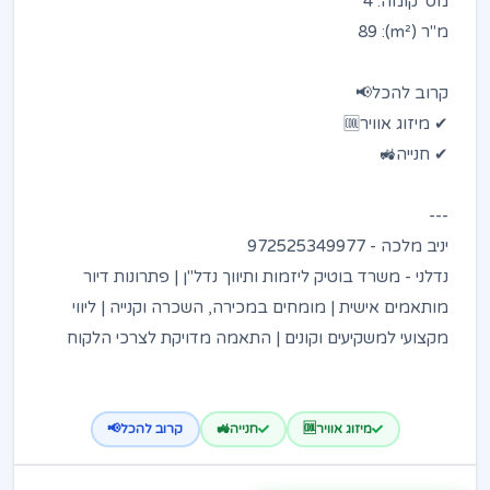
מס' קומה: 4
מ"ר (m²): 89
קרוב להכל📢
✔ מיזוג אוויר🆒
✔ חנייה🚜
---
יניב מלכה - 972525349977
נדלני - משרד בוטיק ליזמות ותיווך נדל"ן | פתרונות דיור
מותאמים אישית | מומחים במכירה, השכרה וקנייה | ליווי
מקצועי למשקיעים וקונים | התאמה מדויקת לצרכי הלקוח
מיזוג אוויר🆒
חנייה🚜
קרוב להכל📢